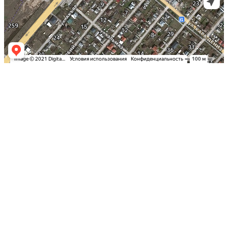
Заказать оклейку автомобиля пленкой
в Симферополе по самым выгодным
ценам в Крыму: Детейлинг студия
«Вип Стайлинг»
Спешите записаться на тонировку
стекол вашего автомобиля в Столице
Полуострова по акционной стоимости
Надежная защита и эксклюзивный
дизайн с цветными пленками