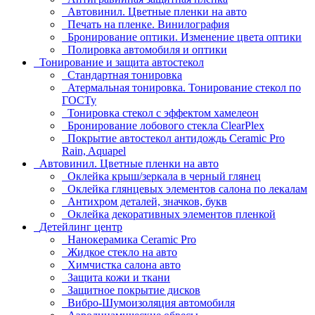
Автовинил. Цветные пленки на авто
Печать на пленке. Винилография
Бронирование оптики. Изменение цвета оптики
Полировка автомобиля и оптики
Тонирование и защита автостекол
Стандартная тонировка
Атермальная тонировка. Тонирование стекол по
ГОСТу
Тонировка стекол с эффектом хамелеон
Бронирование лобового стекла ClearPlex
Покрытие автостекол антидождь Ceramic Pro
Rain, Aquapel
Автовинил. Цветные пленки на авто
Оклейка крыш/зеркала в черный глянец
Оклейка глянцевых элементов салона по лекалам
Антихром деталей, значков, букв
Оклейка декоративных элементов пленкой
Детейлинг центр
Нанокерамика Ceramic Pro
Жидкое стекло на авто
Химчистка салона авто
Защита кожи и ткани
Защитное покрытие дисков
Вибро-Шумоизоляция автомобиля