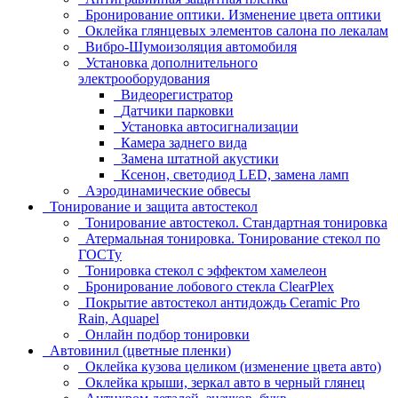
Бронирование оптики. Изменение цвета оптики
Оклейка глянцевых элементов салона по лекалам
Вибро-Шумоизоляция автомобиля
Установка дополнительного
электрооборудования
Видеорегистратор
Датчики парковки
Установка автосигнализации
Камера заднего вида
Замена штатной акустики
Ксенон, светодиод LED, замена ламп
Аэродинамические обвесы
Тонирование и защита автостекол
Тонирование автостекол. Стандартная тонировка
Атермальная тонировка. Тонирование стекол по
ГОСТу
Тонировка стекол с эффектом хамелеон
Бронирование лобового стекла ClearPlex
Покрытие автостекол антидождь Ceramic Pro
Rain, Aquapel
Онлайн подбор тонировки
Автовинил (цветные пленки)
Оклейка кузова целиком (изменение цвета авто)
Оклейка крыши, зеркал авто в черный глянец