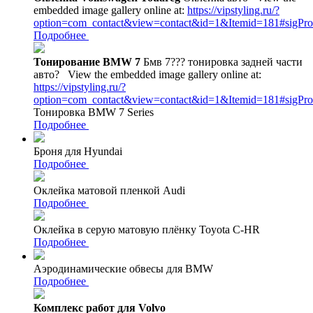
embedded image gallery online at:
https://vipstyling.ru/?
option=com_contact&view=contact&id=1&Itemid=181#sigPr
Подробнее
Тонирование BMW 7
Бмв 7??? тонировка задней части
авто?
View the embedded image gallery online at:
https://vipstyling.ru/?
option=com_contact&view=contact&id=1&Itemid=181#sigPr
Тонировка BMW 7 Series
Подробнее
Броня для Hyundai
Подробнее
Оклейка матовой пленкой Audi
Подробнее
Оклейка в серую матовую плёнку Toyota C-HR
Подробнее
Аэродинамические обвесы для BMW
Подробнее
Комплекс работ для Volvo