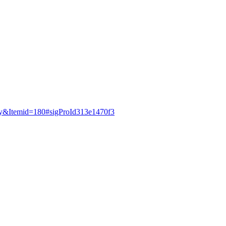
oty&Itemid=180#sigProId313e1470f3