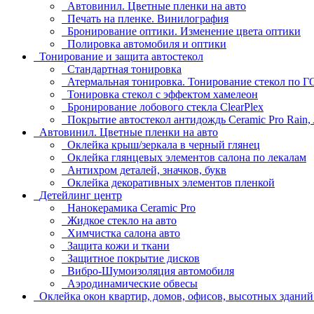
Автовинил. Цветные пленки на авто
Печать на пленке. Винилография
Бронирование оптики. Изменение цвета оптики
Полировка автомобиля и оптики
Тонирование и защита автостекол
Стандартная тонировка
Атермальная тонировка. Тонирование стекол по 
Тонировка стекол с эффектом хамелеон
Бронирование лобового стекла ClearPlex
Покрытие автостекол антидождь Ceramic Pro Rain,
Автовинил. Цветные пленки на авто
Оклейка крыш/зеркала в черный глянец
Оклейка глянцевых элементов салона по лекалам
Антихром деталей, значков, букв
Оклейка декоративных элементов пленкой
Детейлинг центр
Нанокерамика Ceramic Pro
Жидкое стекло на авто
Химчистка салона авто
Защита кожи и ткани
Защитное покрытие дисков
Вибро-Шумоизоляция автомобиля
Аэродинамические обвесы
Оклейка окон квартир, домов, офисов, высотных здани