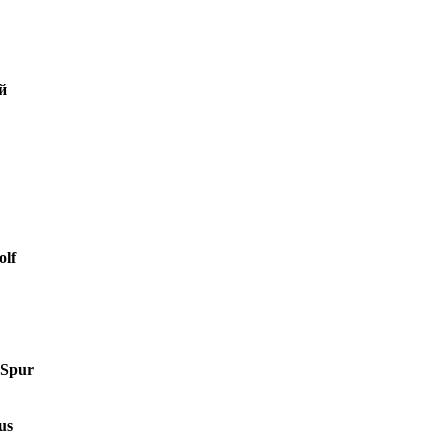
й
lf
 Spur
us