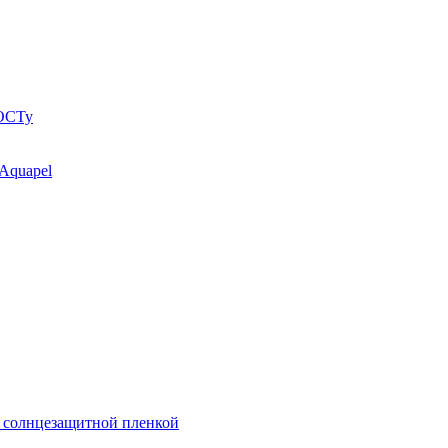
ГОСТу
 Aquapel
й солнцезащитной пленкой