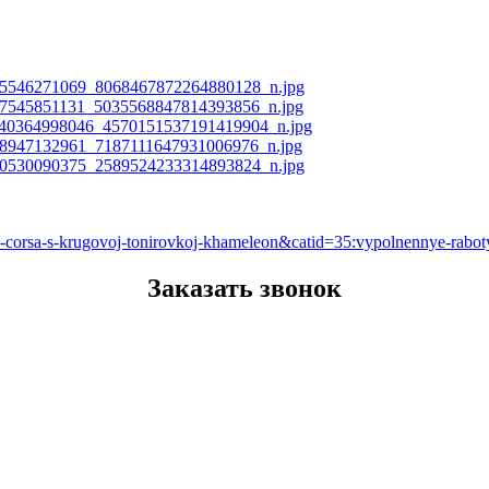
pel-corsa-s-krugovoj-tonirovkoj-khameleon&catid=35:vypolnennye-rab
Заказать звонок