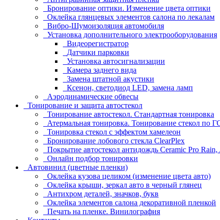
Бронирование оптики. Изменение цвета оптики
Оклейка глянцевых элементов салона по лекалам
Вибро-Шумоизоляция автомобиля
Установка дополнительного электрооборудования
Видеорегистратор
Датчики парковки
Установка автосигнализации
Камера заднего вида
Замена штатной акустики
Ксенон, светодиод LED, замена ламп
Аэродинамические обвесы
Тонирование и защита автостекол
Тонирование автостекол. Стандартная тонировка
Атермальная тонировка. Тонирование стекол по 
Тонировка стекол с эффектом хамелеон
Бронирование лобового стекла ClearPlex
Покрытие автостекол антидождь Ceramic Pro Rain,
Онлайн подбор тонировки
Автовинил (цветные пленки)
Оклейка кузова целиком (изменение цвета авто)
Оклейка крыши, зеркал авто в черный глянец
Антихром деталей, значков, букв
Оклейка элементов салона декоративной пленкой
Печать на пленке. Винилография