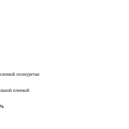
 пленкой полиуретан
альной пленкой
5%