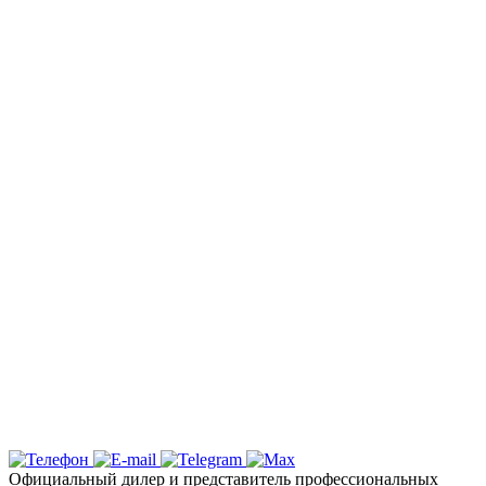
Заказать оклейку автомобиля пленкой
в Симферополе по самым выгодным
ценам в Крыму: Детейлинг студия
«Вип Стайлинг»
Спешите записаться на тонировку
стекол вашего автомобиля в Столице
Полуострова по акционной стоимости
Надежная защита и эксклюзивный
дизайн с цветными пленками
Ключевые услуги и технологии
Почему выбирают детейлинг студию «Вип
Стайлинг» в Симферополе?
Официальный дилер и представитель профессиональных