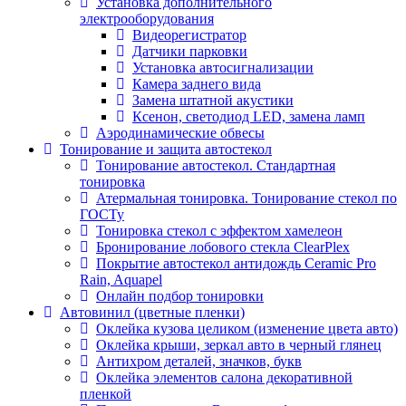
Установка дополнительного
электрооборудования
Видеорегистратор
Датчики парковки
Установка автосигнализации
Камера заднего вида
Замена штатной акустики
Ксенон, светодиод LED, замена ламп
Аэродинамические обвесы
Тонирование и защита автостекол
Тонирование автостекол. Стандартная
тонировка
Атермальная тонировка. Тонирование стекол по
ГОСТу
Тонировка стекол с эффектом хамелеон
Бронирование лобового стекла ClearPlex
Покрытие автостекол антидождь Ceramic Pro
Rain, Aquapel
Онлайн подбор тонировки
Автовинил (цветные пленки)
Оклейка кузова целиком (изменение цвета авто)
Оклейка крыши, зеркал авто в черный глянец
Антихром деталей, значков, букв
Оклейка элементов салона декоративной
пленкой