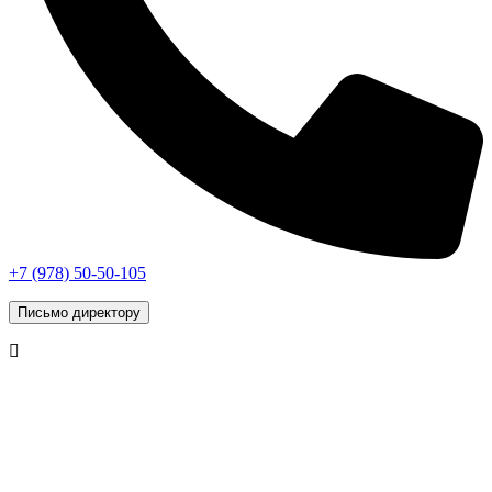
+7 (978) 50-50-105
Письмо директору
г. Симферополь, © 2026 «Vip Styling»
Данный интернет-сайт носит исключительно
информационный характер и ни при каких условиях не
является публичной офертой, определяемой положениями
статьи 437 (2) Гражданского кодекса Российской Федерации.