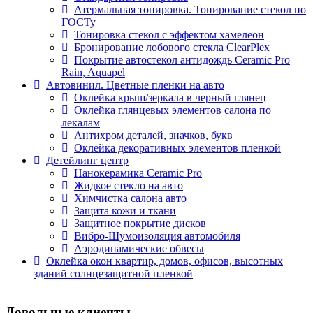
Атермальная тонировка. Тонирование стекол по
ГОСТу
Тонировка стекол с эффектом хамелеон
Бронирование лобового стекла ClearPlex
Покрытие автостекол антидождь Ceramic Pro
Rain, Aquapel
Автовинил. Цветные пленки на авто
Оклейка крыш/зеркала в черный глянец
Оклейка глянцевых элементов салона по
лекалам
Антихром деталей, значков, букв
Оклейка декоративных элементов пленкой
Детейлинг центр
Нанокерамика Ceramic Pro
Жидкое стекло на авто
Химчистка салона авто
Защита кожи и ткани
Защитное покрытие дисков
Вибро-Шумоизоляция автомобиля
Аэродинамические обвесы
Оклейка окон квартир, домов, офисов, высотных
зданий солнцезащитной пленкой
Довольные клиенты