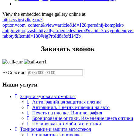
View the embedded image gallery online at:
https://vipstyling.ru/?
option=com_content&view=article&id=128:perednij-komplekt-
antigravijnoj-zashchity-dlya-mercedes-benz&catid=35:vypolnennye-
raboty&Itemid=180#sigProId8afefd142b
Заказать звонок
+7
Спасибо
Наши услуги
Защита кузова автомобиля
Антигравийная защитная пленка
Автовинил. Цветные пленки на авто
Печать на пленке. Винилография
Бронирование оптики. Изменение цвета оптики
Полировка автомобиля и оптики
Тонирование и защита автостекол
Стандартная тонировка