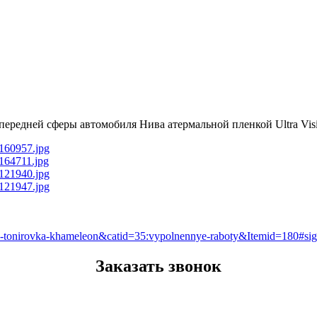
передней сферы автомобиля Нива атермальной пленкой Ultra Visi
iva-tonirovka-khameleon&catid=35:vypolnennye-raboty&Itemid=180#s
Заказать звонок