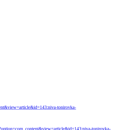
tent&view=article&id=143:niva-tonirovka-
ru/?option=com_content&view=article&id=143:niva-tonirovka-