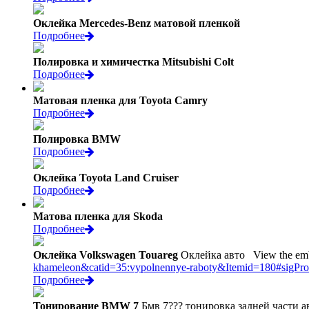
Оклейка Mercedes-Benz матовой пленкой
Подробнее
Полировка и химичестка Mitsubishi Colt
Подробнее
Матовая пленка для Toyota Camry
Подробнее
Полировка BMW
Подробнее
Оклейка Toyota Land Cruiser
Подробнее
Матова пленка для Skoda
Подробнее
Оклейка Volkswagen Touareg
Оклейка авто
View the emb
khameleon&catid=35:vypolnennye-raboty&Itemid=180#sigPr
Подробнее
Тонирование BMW 7
Бмв 7??? тонировка задней части 