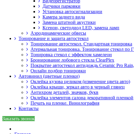
Видеорегистратор
Датчики парковки
Установка автосигнализации
Камера заднего вида
Замена штатной акустики
Ксенон, светодиод LED, замена ламп
Аэродинамические обвесы
Тонирование и защита автостекол
Тонирование автостекол. Стандартная тонировка
Атермальная тонировка. Тонирование стекол по
Тонировка стекол с эффектом хамелеон
Бронирование лобового стекла ClearPlex
Покрытие автостекол антидождь Ceramic Pro Rain,
Онлайн подбор тонировки
Автовинил (цветные пленки)
Оклейка кузова целиком (изменение цвета авто)
Оклейка крыши, зеркал авто в черный глянец
Антихром деталей, значков, букв
Оклейка элементов салона декоративной пленкой
Печать на пленке. Винилография
Контакты
Заказать звонок