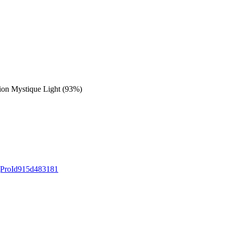
on Mystique Light (93%)
igProId915d483181