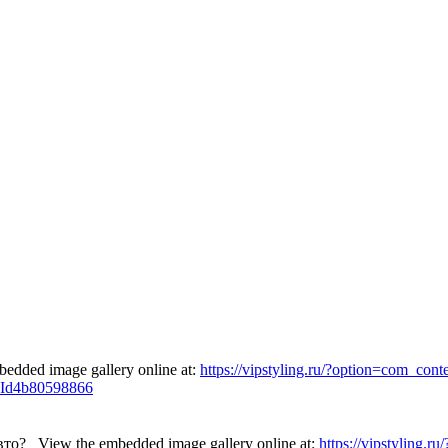
edded image gallery online at:
https://vipstyling.ru/?option=com_con
oId4b80598866
авто?
View the embedded image gallery online at:
https://vipstyling.