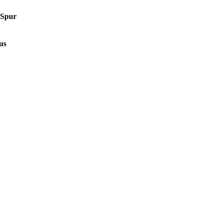
 Spur
us