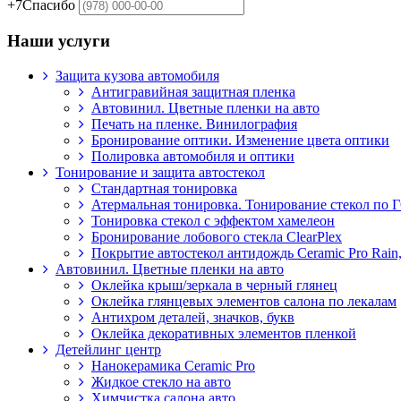
+7
Спасибо
Наши услуги
Защита кузова автомобиля
Антигравийная защитная пленка
Автовинил. Цветные пленки на авто
Печать на пленке. Винилография
Бронирование оптики. Изменение цвета оптики
Полировка автомобиля и оптики
Тонирование и защита автостекол
Стандартная тонировка
Атермальная тонировка. Тонирование стекол по
Тонировка стекол с эффектом хамелеон
Бронирование лобового стекла ClearPlex
Покрытие автостекол антидождь Ceramic Pro Rain,
Автовинил. Цветные пленки на авто
Оклейка крыш/зеркала в черный глянец
Оклейка глянцевых элементов салона по лекалам
Антихром деталей, значков, букв
Оклейка декоративных элементов пленкой
Детейлинг центр
Нанокерамика Ceramic Pro
Жидкое стекло на авто
Химчистка салона авто