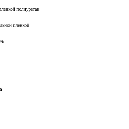
 пленкой полиуретан
альной пленкой
5%
й