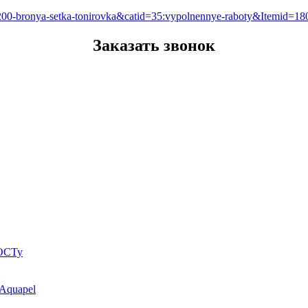
x-200-bronya-setka-tonirovka&catid=35:vypolnennye-raboty&Itemid=1
Заказать звонок
ГОСТу
 Aquapel