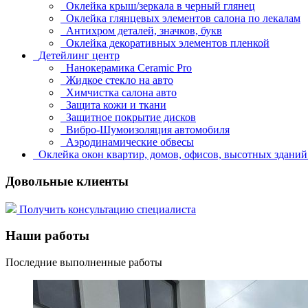
Оклейка крыш/зеркала в черный глянец
Оклейка глянцевых элементов салона по лекалам
Антихром деталей, значков, букв
Оклейка декоративных элементов пленкой
Детейлинг центр
Нанокерамика Ceramic Pro
Жидкое стекло на авто
Химчистка салона авто
Защита кожи и ткани
Защитное покрытие дисков
Вибро-Шумоизоляция автомобиля
Аэродинамические обвесы
Оклейка окон квартир, домов, офисов, высотных здани
Довольные клиенты
Получить консультацию специалиста
Наши работы
Последние выполненные работы