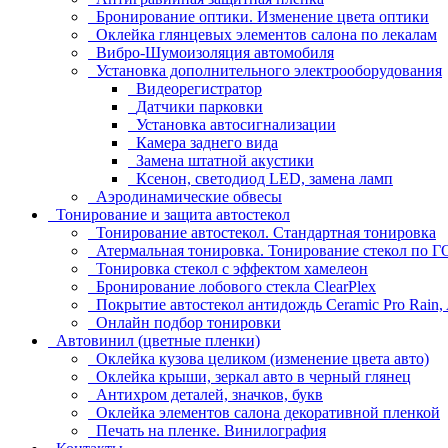
Бронирование оптики. Изменение цвета оптики
Оклейка глянцевых элементов салона по лекалам
Вибро-Шумоизоляция автомобиля
Установка дополнительного электрооборудования
Видеорегистратор
Датчики парковки
Установка автосигнализации
Камера заднего вида
Замена штатной акустики
Ксенон, светодиод LED, замена ламп
Аэродинамические обвесы
Тонирование и защита автостекол
Тонирование автостекол. Стандартная тонировка
Атермальная тонировка. Тонирование стекол по 
Тонировка стекол с эффектом хамелеон
Бронирование лобового стекла ClearPlex
Покрытие автостекол антидождь Ceramic Pro Rain,
Онлайн подбор тонировки
Автовинил (цветные пленки)
Оклейка кузова целиком (изменение цвета авто)
Оклейка крыши, зеркал авто в черный глянец
Антихром деталей, значков, букв
Оклейка элементов салона декоративной пленкой
Печать на пленке. Винилография