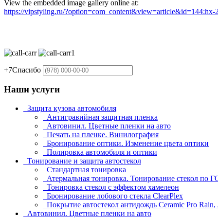
View the embedded image gallery online at:
https://vipstyling.ru/?option=com_content&view=article&id=144:h
+7
Спасибо
Наши услуги
Защита кузова автомобиля
Антигравийная защитная пленка
Автовинил. Цветные пленки на авто
Печать на пленке. Винилография
Бронирование оптики. Изменение цвета оптики
Полировка автомобиля и оптики
Тонирование и защита автостекол
Стандартная тонировка
Атермальная тонировка. Тонирование стекол по 
Тонировка стекол с эффектом хамелеон
Бронирование лобового стекла ClearPlex
Покрытие автостекол антидождь Ceramic Pro Rain,
Автовинил. Цветные пленки на авто