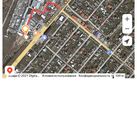
Заказать оклейку автомобиля пленкой
в Симферополе по самым выгодным
ценам в Крыму: Детейлинг студия
«Вип Стайлинг»
Спешите записаться на тонировку