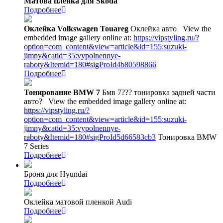
Матова пленка для Skoda
Подробнее
Оклейка Volkswagen Touareg
Оклейка авто
View the
embedded image gallery online at:
https://vipstyling.ru/?
option=com_content&view=article&id=155:suzuki-
jimny&catid=35:vypolnennye-
raboty&Itemid=180#sigProId4b80598866
Подробнее
Тонирование BMW 7
Бмв 7??? тонировка задней части
авто?
View the embedded image gallery online at:
https://vipstyling.ru/?
option=com_content&view=article&id=155:suzuki-
jimny&catid=35:vypolnennye-
raboty&Itemid=180#sigProId5d66583cb3
Тонировка BMW
7 Series
Подробнее
Броня для Hyundai
Подробнее
Оклейка матовой пленкой Audi
Подробнее