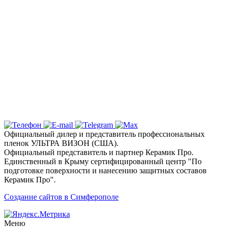
стекол вашего автомобиля в Столице
Полуострова по акционной стоимости
Надежная защита и эксклюзивный
дизайн с цветными пленками
Ключевые услуги и технологии
Почему выбирают детейлинг студию «Вип
Стайлинг» в Симферополе?
Официальный дилер и представитель профессиональных
пленок УЛЬТРА ВИЗОН (США).
Официальный представитель и партнер Керамик Про.
Единственный в Крыму сертифицированный центр "По
подготовке поверхности и нанесению защитных составов
Керамик Про".
Создание сайтов в Симферополе
Меню