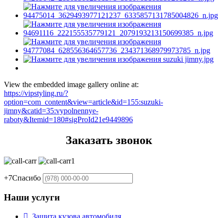
View the embedded image gallery online at:
https://vipstyling.ru/?
option=com_content&view=article&id=155:suzuki-
jimny&catid=35:vypolnennye-
raboty&Itemid=180#sigProId21e9449896
Заказать звонок
+7
Спасибо
Наши услуги
Защита кузова автомобиля