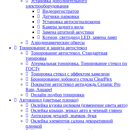
Установка дополнительного
электрооборудования
Видеорегистратор
Датчики парковки
Установка автосигнализации
Камера заднего вида
Замена штатной акустики
Ксенон, светодиод LED, замена ламп
Аэродинамические обвесы
Тонирование и защита автостекол
Тонирование автостекол. Стандартная
тонировка
Атермальная тонировка. Тонирование стекол по
ГОСТу
Тонировка стекол с эффектом хамелеон
Бронирование лобового стекла ClearPlex
Покрытие автостекол антидождь Ceramic Pro
Rain, Aquapel
Онлайн подбор тонировки
Автовинил (цветные пленки)
Оклейка кузова целиком (изменение цвета авто)
Оклейка крыши, зеркал авто в черный глянец
Антихром деталей, значков, букв
Оклейка элементов салона декоративной
пленкой