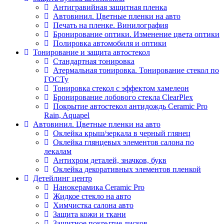
Антигравийная защитная пленка
Автовинил. Цветные пленки на авто
Печать на пленке. Винилография
Бронирование оптики. Изменение цвета оптики
Полировка автомобиля и оптики
Тонирование и защита автостекол
Стандартная тонировка
Атермальная тонировка. Тонирование стекол по
ГОСТу
Тонировка стекол с эффектом хамелеон
Бронирование лобового стекла ClearPlex
Покрытие автостекол антидождь Ceramic Pro
Rain, Aquapel
Автовинил. Цветные пленки на авто
Оклейка крыш/зеркала в черный глянец
Оклейка глянцевых элементов салона по
лекалам
Антихром деталей, значков, букв
Оклейка декоративных элементов пленкой
Детейлинг центр
Нанокерамика Ceramic Pro
Жидкое стекло на авто
Химчистка салона авто
Защита кожи и ткани
Защитное покрытие дисков