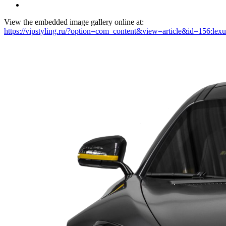
View the embedded image gallery online at:
https://vipstyling.ru/?option=com_content&view=article&id=156:l