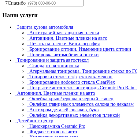
+7
Спасибо
Наши услуги
Защита кузова автомобиля
Антигравийная защитная пленка
Автовинил. Цветные пленки на авто
Печать на пленке. Винилография
Бронирование оптики. Изменение цвета оптики
Полировка автомобиля и оптики
Тонирование и защита автостекол
Стандартная тонировка
Атермальная тонировка. Тонирование стекол по 
Тонировка стекол с эффектом хамелеон
Бронирование лобового стекла ClearPlex
Покрытие автостекол антидождь Ceramic Pro Rain,
Автовинил. Цветные пленки на авто
Оклейка крыш/зеркала в черный глянец
Оклейка глянцевых элементов салона по лекалам
Антихром деталей, значков, букв
Оклейка декоративных элементов пленкой
Детейлинг центр
Нанокерамика Ceramic Pro
Жидкое стекло на авто