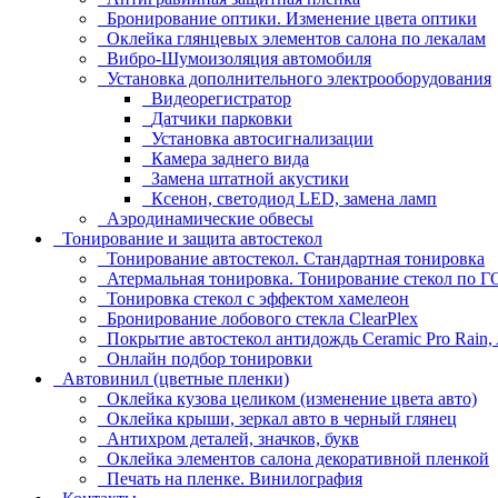
Бронирование оптики. Изменение цвета оптики
Оклейка глянцевых элементов салона по лекалам
Вибро-Шумоизоляция автомобиля
Установка дополнительного электрооборудования
Видеорегистратор
Датчики парковки
Установка автосигнализации
Камера заднего вида
Замена штатной акустики
Ксенон, светодиод LED, замена ламп
Аэродинамические обвесы
Тонирование и защита автостекол
Тонирование автостекол. Стандартная тонировка
Атермальная тонировка. Тонирование стекол по 
Тонировка стекол с эффектом хамелеон
Бронирование лобового стекла ClearPlex
Покрытие автостекол антидождь Ceramic Pro Rain,
Онлайн подбор тонировки
Автовинил (цветные пленки)
Оклейка кузова целиком (изменение цвета авто)
Оклейка крыши, зеркал авто в черный глянец
Антихром деталей, значков, букв
Оклейка элементов салона декоративной пленкой
Печать на пленке. Винилография