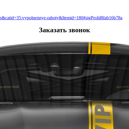
exus&catid=35:vypolnennye-raboty&Itemid=180#sigProId8fab16b78a
Заказать звонок