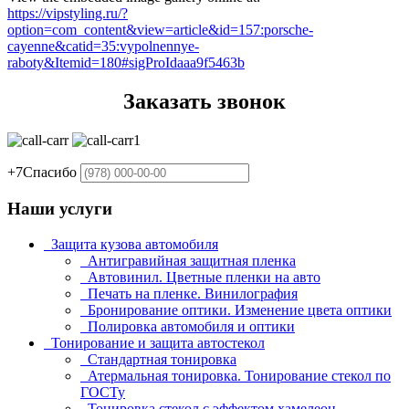
https://vipstyling.ru/?
option=com_content&view=article&id=157:porsche-
cayenne&catid=35:vypolnennye-
raboty&Itemid=180#sigProIdaaa9f5463b
Заказать звонок
+7
Спасибо
Наши услуги
Защита кузова автомобиля
Антигравийная защитная пленка
Автовинил. Цветные пленки на авто
Печать на пленке. Винилография
Бронирование оптики. Изменение цвета оптики
Полировка автомобиля и оптики
Тонирование и защита автостекол
Стандартная тонировка
Атермальная тонировка. Тонирование стекол по
ГОСТу
Тонировка стекол с эффектом хамелеон