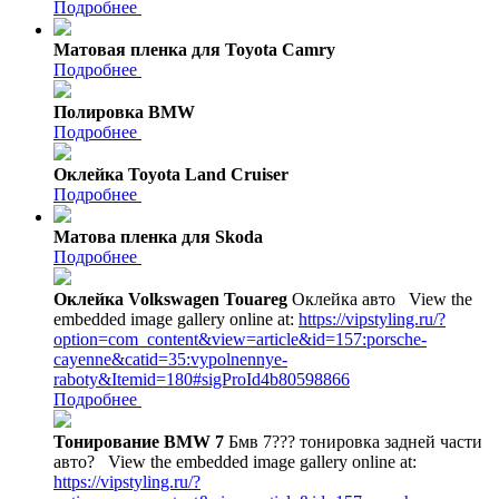
Подробнее
Матовая пленка для Toyota Camry
Подробнее
Полировка BMW
Подробнее
Оклейка Toyota Land Cruiser
Подробнее
Матова пленка для Skoda
Подробнее
Оклейка Volkswagen Touareg
Оклейка авто
View the
embedded image gallery online at:
https://vipstyling.ru/?
option=com_content&view=article&id=157:porsche-
cayenne&catid=35:vypolnennye-
raboty&Itemid=180#sigProId4b80598866
Подробнее
Тонирование BMW 7
Бмв 7??? тонировка задней части
авто?
View the embedded image gallery online at:
https://vipstyling.ru/?