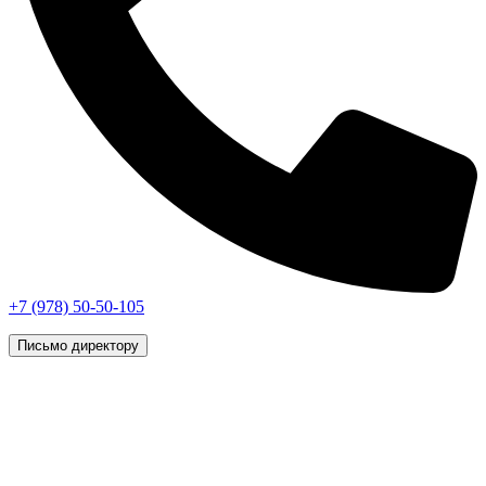
+7 (978) 50-50-105
Письмо директору
г. Симферополь, © 2026 «Vip Styling»
Данный интернет-сайт носит исключительно
информационный характер и ни при каких условиях не
является публичной офертой, определяемой положениями
статьи 437 (2) Гражданского кодекса Российской Федерации.