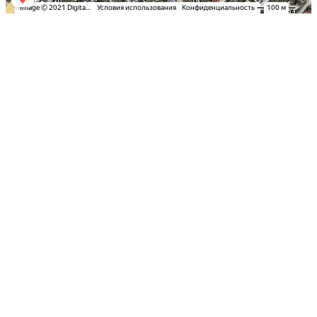
Заказать оклейку автомобиля пленкой
в Симферополе по самым выгодным
ценам в Крыму: Детейлинг студия
«Вип Стайлинг»
Спешите записаться на тонировку
стекол вашего автомобиля в Столице
Полуострова по акционной стоимости
Надежная защита и эксклюзивный
дизайн с цветными пленками
Ключевые услуги и технологии
Почему выбирают детейлинг студию «Вип
Стайлинг» в Симферополе?