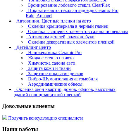
Бронирование лобового стекла ClearPlex
Покрытие автостекол антидождь Ceramic Pro
Rain, Aquapel
Автовинил. Цветные пленки на авто
Оклейка крыш/зеркала в черный глянец
Оклейка глянцевых элементов салона по лекалам
Антихром деталей, значков, букв
Оклейка декоративных элементов пленкой
Детейлинг центр
Нанокерамика Ceramic Pro
Жидкое стекло на авто
Химчистка салона авто
Защита кожи и ткани
Защитное покрытие дисков
Вибро-Шумоизоляция автомобиля
Аэродинамические обвесы
Оклейка окон квартир, домов, офисов, высотных
зданий солнцезащитной пленкой
Довольные клиенты
Получить консультацию специалиста
Наши работы