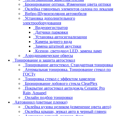
Бронирование оптики. Изменение цвета оптики
Оклейка глянцевых элементов салона по лекалам
Вибро-Шумоизоляция автомобиля
Установка дополнительного
электрооборудования
Видеорегистратор
Датчики парковки
Установка автосигнализации
Камера заднего вида
Замена штатной акустики
Ксенон, светодиод LED, замена ламп
Аэродинамические обвесы
Тонирование и защита автостекол
Тонирование автостекол. Стандартная тонировка
Атермальная тонировка. Тонирование стекол по
ГОСТу
Тонировка стекол с эффектом хамелеон
Бронирование лобового стекла ClearPlex
Покрытие автостекол антидождь Ceramic Pro
Rain, Aquapel
Онлайн подбор тонировки
Автовинил (цветные пленки)
Оклейка кузова целиком (изменение цвета авто)
Оклейка крыши, зеркал авто в черный глянец