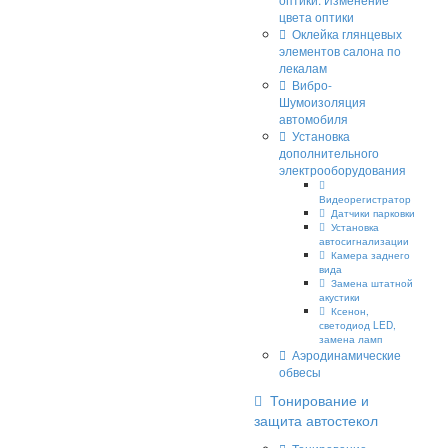
цвета оптики
Оклейка глянцевых
элементов салона по
лекалам
Вибро-
Шумоизоляция
автомобиля
Установка
дополнительного
электрооборудования
Видеорегистратор
Датчики парковки
Установка
автосигнализации
Камера заднего
вида
Замена штатной
акустики
Ксенон,
светодиод LED,
замена ламп
Аэродинамические
обвесы
Тонирование и
защита автостекол