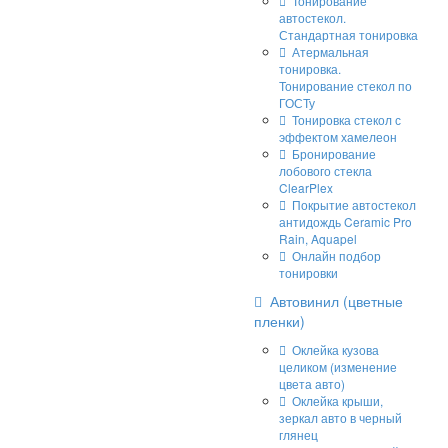
Тонирование
автостекол.
Стандартная тонировка
Атермальная
тонировка.
Тонирование стекол по
ГОСТу
Тонировка стекол с
эффектом хамелеон
Бронирование
лобового стекла
ClearPlex
Покрытие автостекол
антидождь Ceramic Pro
Rain, Aquapel
Онлайн подбор
тонировки
Автовинил (цветные
пленки)
Оклейка кузова
целиком (изменение
цвета авто)
Оклейка крыши,
зеркал авто в черный
глянец