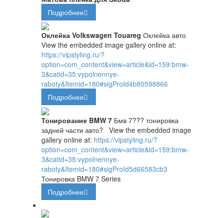
Подробнее
Оклейка Volkswagen Touareg
Оклейка авто
View the embedded image gallery online at:
https://vipstyling.ru/?
option=com_content&view=article&id=159:bmw-
3&catid=35:vypolnennye-
raboty&Itemid=180#sigProId4b80598866
Подробнее
Тонирование BMW 7
Бмв 7??? тонировка
задней части авто?
View the embedded image
gallery online at:
https://vipstyling.ru/?
option=com_content&view=article&id=159:bmw-
3&catid=35:vypolnennye-
raboty&Itemid=180#sigProId5d66583cb3
Тонировка BMW 7 Series
Подробнее