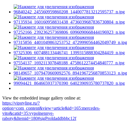
View the embedded image gallery online at:
https://vipstyling.ru/?
option=com_content&view=article&id=165:mercedes-
vito&catid=35:vypolnennye-
raboty&Itemid=180#sigProIdaddbbbc12f