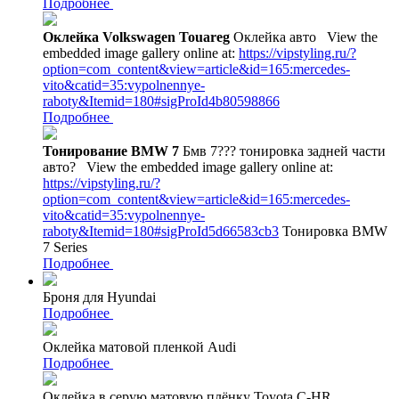
Подробнее
Оклейка Volkswagen Touareg
Оклейка авто
View the
embedded image gallery online at:
https://vipstyling.ru/?
option=com_content&view=article&id=165:mercedes-
vito&catid=35:vypolnennye-
raboty&Itemid=180#sigProId4b80598866
Подробнее
Тонирование BMW 7
Бмв 7??? тонировка задней части
авто?
View the embedded image gallery online at:
https://vipstyling.ru/?
option=com_content&view=article&id=165:mercedes-
vito&catid=35:vypolnennye-
raboty&Itemid=180#sigProId5d66583cb3
Тонировка BMW
7 Series
Подробнее
Броня для Hyundai
Подробнее
Оклейка матовой пленкой Audi
Подробнее
Оклейка в серую матовую плёнку Toyota C-HR