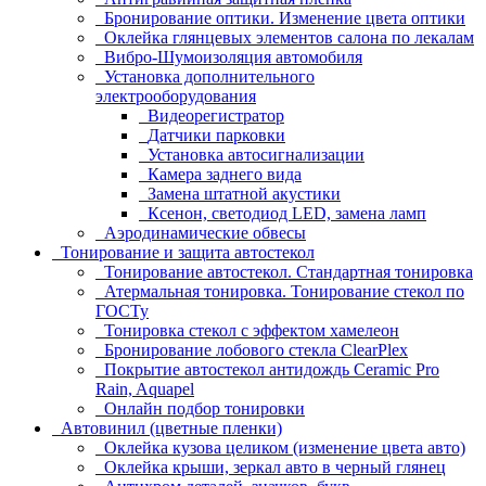
Бронирование оптики. Изменение цвета оптики
Оклейка глянцевых элементов салона по лекалам
Вибро-Шумоизоляция автомобиля
Установка дополнительного
электрооборудования
Видеорегистратор
Датчики парковки
Установка автосигнализации
Камера заднего вида
Замена штатной акустики
Ксенон, светодиод LED, замена ламп
Аэродинамические обвесы
Тонирование и защита автостекол
Тонирование автостекол. Стандартная тонировка
Атермальная тонировка. Тонирование стекол по
ГОСТу
Тонировка стекол с эффектом хамелеон
Бронирование лобового стекла ClearPlex
Покрытие автостекол антидождь Ceramic Pro
Rain, Aquapel
Онлайн подбор тонировки
Автовинил (цветные пленки)
Оклейка кузова целиком (изменение цвета авто)
Оклейка крыши, зеркал авто в черный глянец