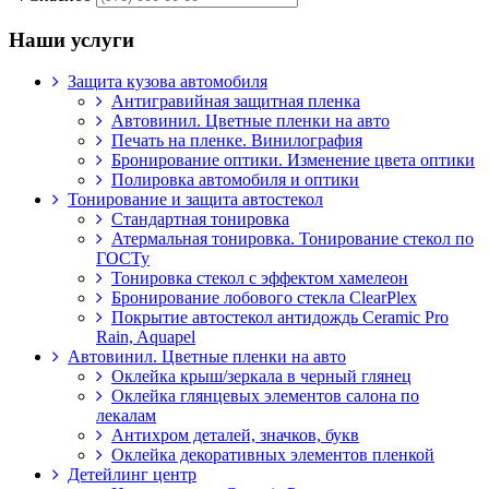
Наши услуги
Защита кузова автомобиля
Антигравийная защитная пленка
Автовинил. Цветные пленки на авто
Печать на пленке. Винилография
Бронирование оптики. Изменение цвета оптики
Полировка автомобиля и оптики
Тонирование и защита автостекол
Стандартная тонировка
Атермальная тонировка. Тонирование стекол по
ГОСТу
Тонировка стекол с эффектом хамелеон
Бронирование лобового стекла ClearPlex
Покрытие автостекол антидождь Ceramic Pro
Rain, Aquapel
Автовинил. Цветные пленки на авто
Оклейка крыш/зеркала в черный глянец
Оклейка глянцевых элементов салона по
лекалам
Антихром деталей, значков, букв
Оклейка декоративных элементов пленкой
Детейлинг центр