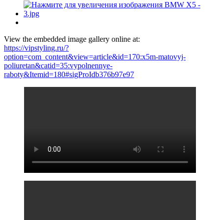
View the embedded image gallery online at:
https://vipstyling.ru/?
option=com_content&view=article&id=170:x5m-matovyj-
poliuretan&catid=35:vypolnennye-
raboty&Itemid=180#sigProIdb376b97e97