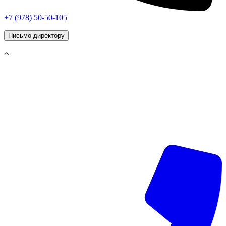
+7 (978) 50-50-105
Письмо директору
г. Симферополь, © 2026 «Vip Styling»
Данный интернет-сайт носит исключительно
информационный характер и ни при каких условиях не
является публичной офертой, определяемой положениями
статьи 437 (2) Гражданского кодекса Российской Федерации.
Все права защищены.