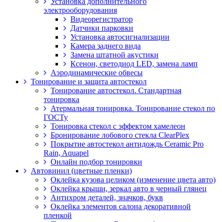
Установка дополнительного
электрооборудования
Видеорегистратор
Датчики парковки
Установка автосигнализации
Камера заднего вида
Замена штатной акустики
Ксенон, светодиод LED, замена ламп
Аэродинамические обвесы
Тонирование и защита автостекол
Тонирование автостекол. Стандартная
тонировка
Атермальная тонировка. Тонирование стекол по
ГОСТу
Тонировка стекол с эффектом хамелеон
Бронирование лобового стекла ClearPlex
Покрытие автостекол антидождь Ceramic Pro
Rain, Aquapel
Онлайн подбор тонировки
Автовинил (цветные пленки)
Оклейка кузова целиком (изменение цвета авто)
Оклейка крыши, зеркал авто в черный глянец
Антихром деталей, значков, букв
Оклейка элементов салона декоративной
пленкой