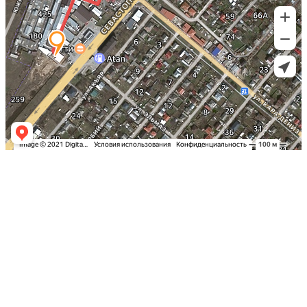
Заказать оклейку автомобиля пленкой
в Симферополе по самым выгодным
ценам в Крыму: Детейлинг студия
«Вип Стайлинг»
Спешите записаться на тонировку
стекол вашего автомобиля в Столице
Полуострова по акционной стоимости