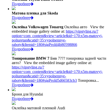
Подробнее
Матова пленка для Skoda
Подробнее
Оклейка Volkswagen Touareg
Оклейка авто
View the
embedded image gallery online at:
https://vipstyling.ru/?
option=com_content&view=article&id=170:x5m-matovyj-
poliuretan&catid=35:vypolnennye-
raboty&Itemid=180#sigProId4b80598866
Подробнее
Тонирование BMW 7
Бмв 7??? тонировка задней части
авто?
View the embedded image gallery online at:
https://vipstyling.ru/?
option=com_content&view=article&id=170:x5m-matovyj-
poliuretan&catid=35:vypolnennye-
raboty&Itemid=180#sigProId5d66583cb3
Тонировка...
Подробнее
Броня для Hyundai
Подробнее
Оклейка матовой пленкой Audi