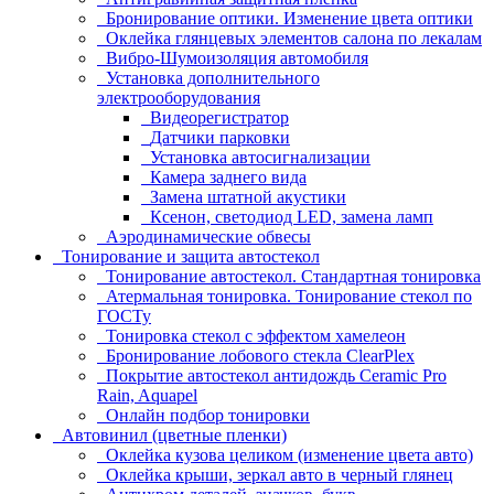
Бронирование оптики. Изменение цвета оптики
Оклейка глянцевых элементов салона по лекалам
Вибро-Шумоизоляция автомобиля
Установка дополнительного
электрооборудования
Видеорегистратор
Датчики парковки
Установка автосигнализации
Камера заднего вида
Замена штатной акустики
Ксенон, светодиод LED, замена ламп
Аэродинамические обвесы
Тонирование и защита автостекол
Тонирование автостекол. Стандартная тонировка
Атермальная тонировка. Тонирование стекол по
ГОСТу
Тонировка стекол с эффектом хамелеон
Бронирование лобового стекла ClearPlex
Покрытие автостекол антидождь Ceramic Pro
Rain, Aquapel
Онлайн подбор тонировки
Автовинил (цветные пленки)
Оклейка кузова целиком (изменение цвета авто)
Оклейка крыши, зеркал авто в черный глянец