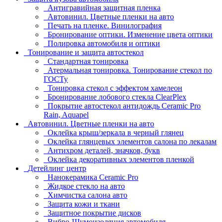
Антигравийная защитная пленка
Автовинил. Цветные пленки на авто
Печать на пленке. Винилография
Бронирование оптики. Изменение цвета оптики
Полировка автомобиля и оптики
Тонирование и защита автостекол
Стандартная тонировка
Атермальная тонировка. Тонирование стекол по
ГОСТу
Тонировка стекол с эффектом хамелеон
Бронирование лобового стекла ClearPlex
Покрытие автостекол антидождь Ceramic Pro
Rain, Aquapel
Автовинил. Цветные пленки на авто
Оклейка крыш/зеркала в черный глянец
Оклейка глянцевых элементов салона по лекалам
Антихром деталей, значков, букв
Оклейка декоративных элементов пленкой
Детейлинг центр
Нанокерамика Ceramic Pro
Жидкое стекло на авто
Химчистка салона авто
Защита кожи и ткани
Защитное покрытие дисков
Вибро-Шумоизоляция автомобиля