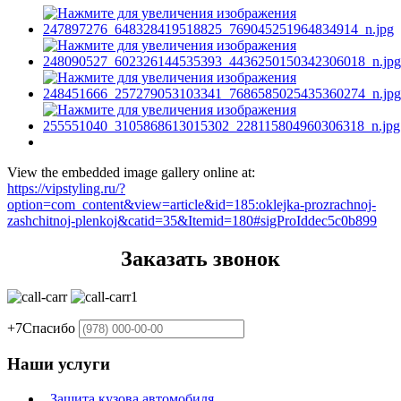
View the embedded image gallery online at:
https://vipstyling.ru/?
option=com_content&view=article&id=185:oklejka-prozrachnoj-
zashchitnoj-plenkoj&catid=35&Itemid=180#sigProIddec5c0b899
Заказать звонок
+7
Спасибо
Наши услуги
Защита кузова автомобиля