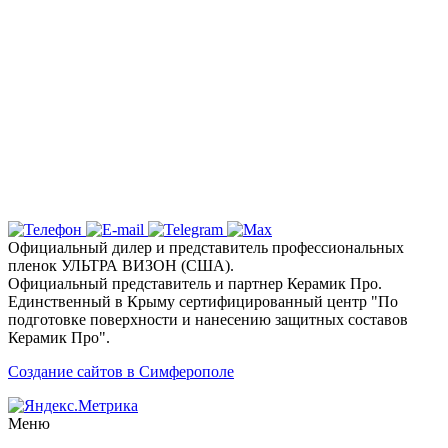
Полуострова по акционной стоимости
Надежная защита и эксклюзивный
дизайн с цветными пленками
Ключевые услуги и технологии
Почему выбирают детейлинг студию «Вип
Стайлинг» в Симферополе?
Официальный дилер и представитель профессиональных
пленок УЛЬТРА ВИЗОН (США).
Официальный представитель и партнер Керамик Про.
Единственный в Крыму сертифицированный центр "По
подготовке поверхности и нанесению защитных составов
Керамик Про".
Создание сайтов в Симферополе
Меню