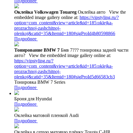
Подробнее
Оклейка Volkswagen Touareg
Оклейка авто
View the
embedded image gallery online at:
https://vipstyling.ru/?
option=com_content&view=article&id=185:oklejka-
prozrachnoj-zashchitnoj-
plenkoj&catid=35&Itemid=180#sigProId4b80598866
Подробнее
Тонирование BMW 7
Бмв 7??? тонировка задней части
авто?
View the embedded image gallery online at:
https://vipstyling.ru/?
option=com_content&view=article&id=185:oklejka-
prozrachnoj-zashchitnoj-
plenkoj&catid=35&Itemid=180#sigProId5d66583cb3
Тонировка BMW 7 Series
Подробнее
Броня для Hyundai
Подробнее
Оклейка матовой пленкой Audi
Подробнее
Оклейка в серую матовую плёнку Toyota C-HR