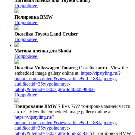
Матовая пленка для Toyota Camry
Подробнее
Полировка BMW
Подробнее
Оклейка Toyota Land Cruiser
Подробнее
Матова пленка для Skoda
Подробнее
Оклейка Volkswagen Touareg
Оклейка авто
View the
embedded image gallery online at:
https://vipstyling.ru/?
option=com_content&view=article&id=188:lajmovyj-
audi&catid=35:vypolnennye-
raboty&Itemid=180#sigProId4b80598866
Подробнее
Тонирование BMW 7
Бмв 7??? тонировка задней части
авто?
View the embedded image gallery online at:
https://vipstyling.ru/?
option=com_content&view=article&id=188:lajmovyj-
audi&catid=35:vypolnennye-
raboty&Itemid=180#sigProId5d66583cb3
Тонировка BMW