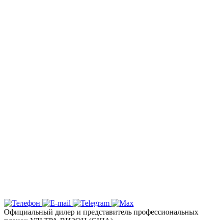
Заказать оклейку автомобиля пленкой
в Симферополе по самым выгодным
ценам в Крыму: Детейлинг студия
«Вип Стайлинг»
Спешите записаться на тонировку
стекол вашего автомобиля в Столице
Полуострова по акционной стоимости
Надежная защита и эксклюзивный
дизайн с цветными пленками
Ключевые услуги и технологии
Почему выбирают детейлинг студию «Вип
Стайлинг» в Симферополе?
Официальный дилер и представитель профессиональных