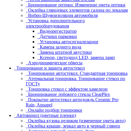
Бронирование оптики. Изменение цвета оптики
Оклейка глянцевых элементов салона по лекалам
Вибро-Шумоизоляция автомобиля
Установка дополнительного
электрооборудования
Видеорегистратор
Датчики парковки
Установка автосигнализации
Камера заднего вида
Замена штатной акустики
Ксенон, светодиод LED, замена ламп
Аэродинамические обвесы
Тонирование и защита автостекол
Тонирование автостекол. Стандартная тонировка
Атермальная тонировка. Тонирование стекол по
ГОСТу
Тонировка стекол с эффектом хамелеон
Бронирование лобового стекла ClearPlex
Покрытие автостекол антидождь Ceramic Pro
Rain, Aquapel
Онлайн подбор тонировки
Автовинил (цветные пленки)
Оклейка кузова целиком (изменение цвета авто)
Оклейка крыши, зеркал авто в черный глянец