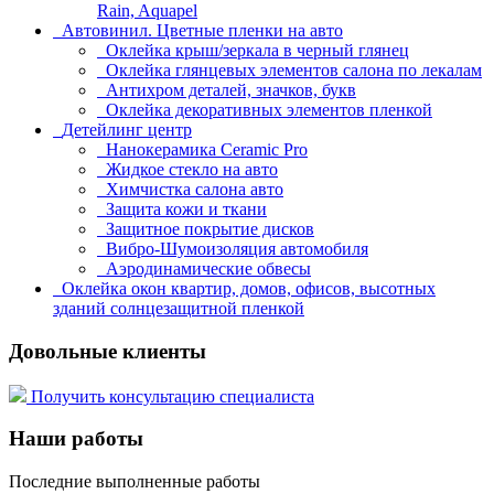
Rain, Aquapel
Автовинил. Цветные пленки на авто
Оклейка крыш/зеркала в черный глянец
Оклейка глянцевых элементов салона по лекалам
Антихром деталей, значков, букв
Оклейка декоративных элементов пленкой
Детейлинг центр
Нанокерамика Ceramic Pro
Жидкое стекло на авто
Химчистка салона авто
Защита кожи и ткани
Защитное покрытие дисков
Вибро-Шумоизоляция автомобиля
Аэродинамические обвесы
Оклейка окон квартир, домов, офисов, высотных
зданий солнцезащитной пленкой
Довольные клиенты
Получить консультацию специалиста
Наши работы
Последние выполненные работы