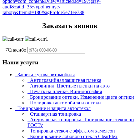
option=com_content&view=article&id=197:gray-
audi&catid=35:vypolnennye-
raboty&Itemid=180#sigProIde5e71ee738
Заказать звонок
+7
Спасибо
Наши услуги
Защита кузова автомобиля
Антигравийная защитная пленка
Автовинил. Цветные пленки на авто
Печать на пленке. Винилография
Бронирование оптики. Изменение цвета оптики
Полировка автомобиля и оптики
Тонирование и защита автостекол
Стандартная тонировка
Атермальная тонировка. Тонирование стекол по
ГОСТу
Тонировка стекол с эффектом хамелеон
Бронирование лобового стекла ClearPlex