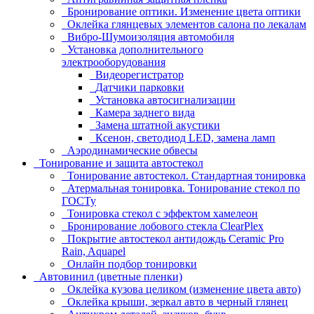
Бронирование оптики. Изменение цвета оптики
Оклейка глянцевых элементов салона по лекалам
Вибро-Шумоизоляция автомобиля
Установка дополнительного
электрооборудования
Видеорегистратор
Датчики парковки
Установка автосигнализации
Камера заднего вида
Замена штатной акустики
Ксенон, светодиод LED, замена ламп
Аэродинамические обвесы
Тонирование и защита автостекол
Тонирование автостекол. Стандартная тонировка
Атермальная тонировка. Тонирование стекол по
ГОСТу
Тонировка стекол с эффектом хамелеон
Бронирование лобового стекла ClearPlex
Покрытие автостекол антидождь Ceramic Pro
Rain, Aquapel
Онлайн подбор тонировки
Автовинил (цветные пленки)
Оклейка кузова целиком (изменение цвета авто)
Оклейка крыши, зеркал авто в черный глянец