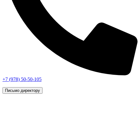
+7 (978) 50-50-105
Письмо директору
г. Симферополь, © 2026 «Vip Styling»
Данный интернет-сайт носит исключительно
информационный характер и ни при каких условиях не
является публичной офертой, определяемой положениями
статьи 437 (2) Гражданского кодекса Российской Федерации.
Все права защищены.