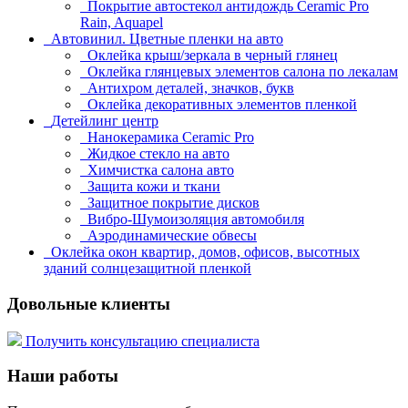
Покрытие автостекол антидождь Ceramic Pro
Rain, Aquapel
Автовинил. Цветные пленки на авто
Оклейка крыш/зеркала в черный глянец
Оклейка глянцевых элементов салона по лекалам
Антихром деталей, значков, букв
Оклейка декоративных элементов пленкой
Детейлинг центр
Нанокерамика Ceramic Pro
Жидкое стекло на авто
Химчистка салона авто
Защита кожи и ткани
Защитное покрытие дисков
Вибро-Шумоизоляция автомобиля
Аэродинамические обвесы
Оклейка окон квартир, домов, офисов, высотных
зданий солнцезащитной пленкой
Довольные клиенты
Получить консультацию специалиста
Наши работы