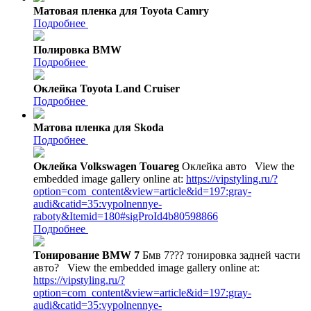
Матовая пленка для Toyota Camry
Подробнее
Полировка BMW
Подробнее
Оклейка Toyota Land Cruiser
Подробнее
Матова пленка для Skoda
Подробнее
Оклейка Volkswagen Touareg
Оклейка авто
View the
embedded image gallery online at:
https://vipstyling.ru/?
option=com_content&view=article&id=197:gray-
audi&catid=35:vypolnennye-
raboty&Itemid=180#sigProId4b80598866
Подробнее
Тонирование BMW 7
Бмв 7??? тонировка задней части
авто?
View the embedded image gallery online at:
https://vipstyling.ru/?
option=com_content&view=article&id=197:gray-
audi&catid=35:vypolnennye-