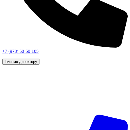
+7 (978) 50-50-105
Письмо директору
г. Симферополь, © 2026 «Vip Styling»
Данный интернет-сайт носит исключительно
информационный характер и ни при каких условиях не
является публичной офертой, определяемой положениями
статьи 437 (2) Гражданского кодекса Российской Федерации.
Все права защищены.