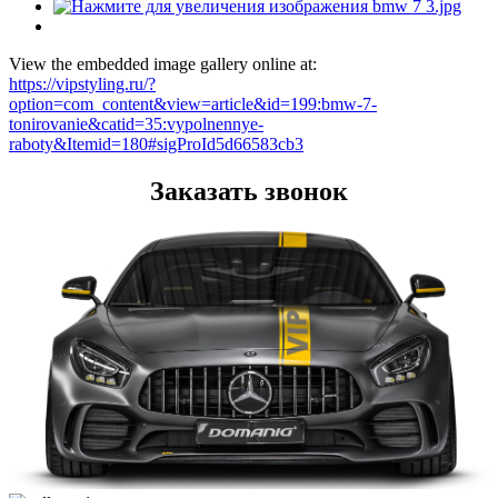
View the embedded image gallery online at:
https://vipstyling.ru/?
option=com_content&view=article&id=199:bmw-7-
tonirovanie&catid=35:vypolnennye-
raboty&Itemid=180#sigProId5d66583cb3
Заказать звонок