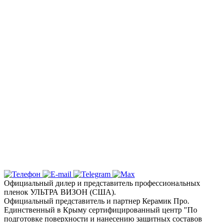
ценам в Крыму: Детейлинг студия
«Вип Стайлинг»
Спешите записаться на тонировку
стекол вашего автомобиля в Столице
Полуострова по акционной стоимости
Надежная защита и эксклюзивный
дизайн с цветными пленками
Ключевые услуги и технологии
Почему выбирают детейлинг студию «Вип
Стайлинг» в Симферополе?
Официальный дилер и представитель профессиональных
пленок УЛЬТРА ВИЗОН (США).
Официальный представитель и партнер Керамик Про.
Единственный в Крыму сертифицированный центр "По
подготовке поверхности и нанесению защитных составов