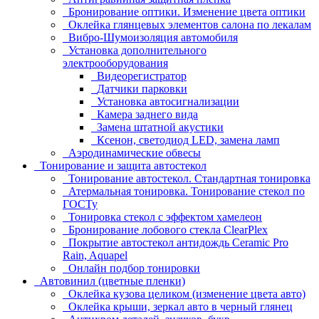
Бронирование оптики. Изменение цвета оптики
Оклейка глянцевых элементов салона по лекалам
Вибро-Шумоизоляция автомобиля
Установка дополнительного
электрооборудования
Видеорегистратор
Датчики парковки
Установка автосигнализации
Камера заднего вида
Замена штатной акустики
Ксенон, светодиод LED, замена ламп
Аэродинамические обвесы
Тонирование и защита автостекол
Тонирование автостекол. Стандартная тонировка
Атермальная тонировка. Тонирование стекол по
ГОСТу
Тонировка стекол с эффектом хамелеон
Бронирование лобового стекла ClearPlex
Покрытие автостекол антидождь Ceramic Pro
Rain, Aquapel
Онлайн подбор тонировки
Автовинил (цветные пленки)
Оклейка кузова целиком (изменение цвета авто)
Оклейка крыши, зеркал авто в черный глянец