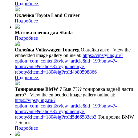
Подробнее
Оклейка Toyota Land Cruiser
Подробнее
Матова пленка для Skoda
Подробнее
Оклейка Volkswagen Touareg
Оклейка авто
View the
embedded image gallery online at:
https://vipstyling.ru/?
option=com_content&view=article&id=199:bmw-7-
tonirovanie&catid=35:vypolnennye-
raboty&Itemid=180#sigProId4b80598866
Подробнее
Тонирование BMW 7
Бмв 7??? тонировка задней части
авто?
View the embedded image gallery online at:
https://vipstyling.ru/?
option=com_content&view=article&id=199:bmw-7-
tonirovanie&catid=35:vypolnennye-
raboty&Itemid=180#sigProId5d66583cb3
Тонировка BMW
7 Series
Подробнее