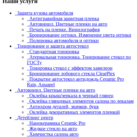
Наши услуги
Защита кузова автомобиля
Антигравийная защитная пленка
Автовинил. Цветные пленки на авто
Печать на пленке. Винилография
Бронирование оптики. Изменение цвета оптики
Полировка автомобиля и оптики
Тонирование и защита автостекол
Стандартная тонировка
Атермальная тонировка. Тонирование стекол по
ГОСТу
Тонировка стекол с эффектом хамелеон
Бронирование лобового стекла ClearPlex
Покрытие автостекол антидождь Ceramic Pro
Rain, Aquapel
Автовинил. Цветные пленки на авто
Оклейка крыш/зеркала в черный глянец
Оклейка глянцевых элементов салона по лекалам
Антихром деталей, значков, букв
Оклейка декоративных элементов пленкой
Детейлинг центр
Нанокерамика Ceramic Pro
Жидкое стекло на авто
Химчистка салона авто