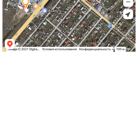
Заказать оклейку автомобиля пленкой
в Симферополе по самым выгодным
ценам в Крыму: Детейлинг студия
«Вип Стайлинг»
Спешите записаться на тонировку
стекол вашего автомобиля в Столице
Полуострова по акционной стоимости
Надежная защита и эксклюзивный