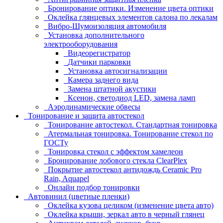
Бронирование оптики. Изменение цвета оптики
Оклейка глянцевых элементов салона по лекалам
Вибро-Шумоизоляция автомобиля
Установка дополнительного
электрооборудования
Видеорегистратор
Датчики парковки
Установка автосигнализации
Камера заднего вида
Замена штатной акустики
Ксенон, светодиод LED, замена ламп
Аэродинамические обвесы
Тонирование и защита автостекол
Тонирование автостекол. Стандартная тонировка
Атермальная тонировка. Тонирование стекол по
ГОСТу
Тонировка стекол с эффектом хамелеон
Бронирование лобового стекла ClearPlex
Покрытие автостекол антидождь Ceramic Pro
Rain, Aquapel
Онлайн подбор тонировки
Автовинил (цветные пленки)
Оклейка кузова целиком (изменение цвета авто)
Оклейка крыши, зеркал авто в черный глянец