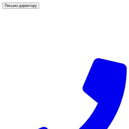
Письмо директору
г. Симферополь, © 2026 «Vip Styling»
Данный интернет-сайт носит исключительно
информационный характер и ни при каких условиях не
является публичной офертой, определяемой положениями
статьи 437 (2) Гражданского кодекса Российской Федерации.
Все права защищены.