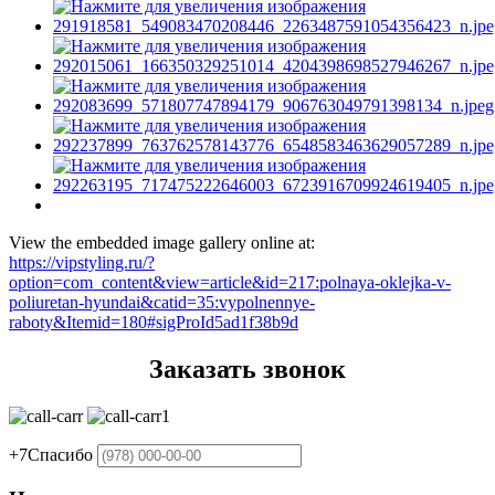
View the embedded image gallery online at:
https://vipstyling.ru/?
option=com_content&view=article&id=217:polnaya-oklejka-v-
poliuretan-hyundai&catid=35:vypolnennye-
raboty&Itemid=180#sigProId5ad1f38b9d
Заказать звонок
+7
Спасибо