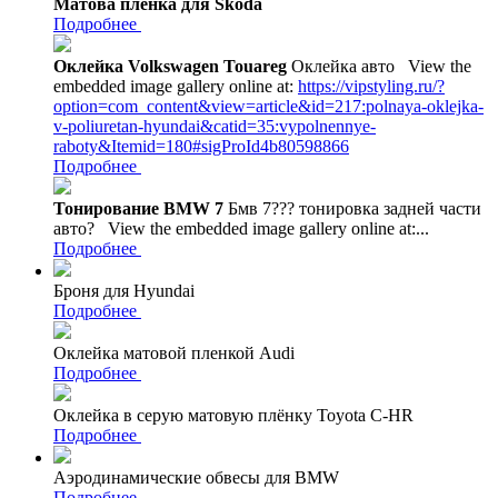
Матова пленка для Skoda
Подробнее
Оклейка Volkswagen Touareg
Оклейка авто
View the
embedded image gallery online at:
https://vipstyling.ru/?
option=com_content&view=article&id=217:polnaya-oklejka-
v-poliuretan-hyundai&catid=35:vypolnennye-
raboty&Itemid=180#sigProId4b80598866
Подробнее
Тонирование BMW 7
Бмв 7??? тонировка задней части
авто?
View the embedded image gallery online at:...
Подробнее
Броня для Hyundai
Подробнее
Оклейка матовой пленкой Audi
Подробнее
Оклейка в серую матовую плёнку Toyota C-HR
Подробнее
Аэродинамические обвесы для BMW
Подробнее