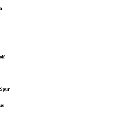
й
lf
 Spur
us