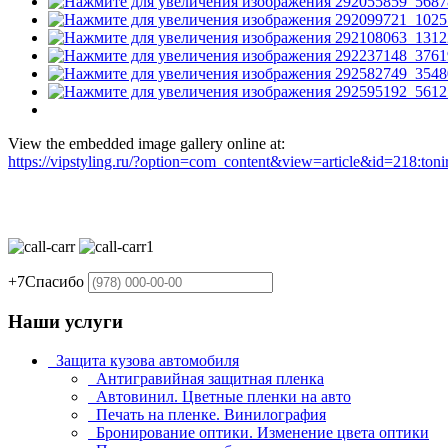
View the embedded image gallery online at:
https://vipstyling.ru/?option=com_content&view=article&id=218:to
+7
Спасибо
Наши услуги
Защита кузова автомобиля
Антигравийная защитная пленка
Автовинил. Цветные пленки на авто
Печать на пленке. Винилография
Бронирование оптики. Изменение цвета оптики