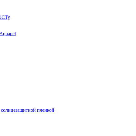
ГОСТу
 Aquapel
й солнцезащитной пленкой