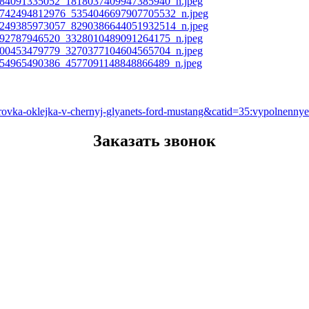
nirovka-oklejka-v-chernyj-glyanets-ford-mustang&catid=35:vypolnen
Заказать звонок