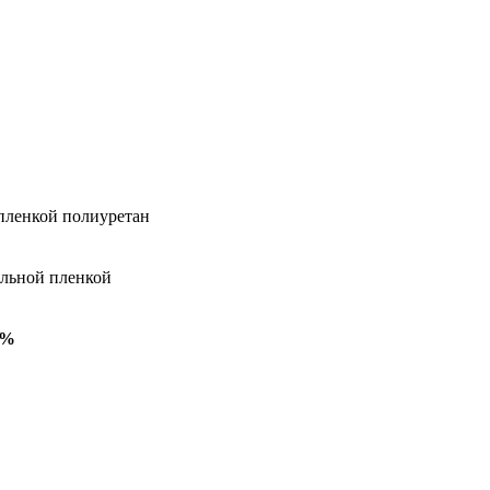
 пленкой полиуретан
альной пленкой
5%