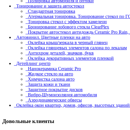
Полировка автомобиля и оптики
Тонирование и защита автостекол
Стандартная тонировка
Атермальная тонировка. Тонирование стекол по 
Тонировка стекол с эффектом хамелеон
Бронирование лобового стекла ClearPlex
Покрытие автостекол антидождь Ceramic Pro Rain,
Автовинил. Цветные пленки на авто
Оклейка крыш/зеркала в черный глянец
Оклейка глянцевых элементов салона по лекалам
Антихром деталей, значков, букв
Оклейка декоративных элементов пленкой
Детейлинг центр
Нанокерамика Ceramic Pro
Жидкое стекло на авто
Химчистка салона авто
Защита кожи и ткани
Защитное покрытие дисков
Вибро-Шумоизоляция автомобиля
Аэродинамические обвесы
Оклейка окон квартир, домов, офисов, высотных здани
Довольные клиенты