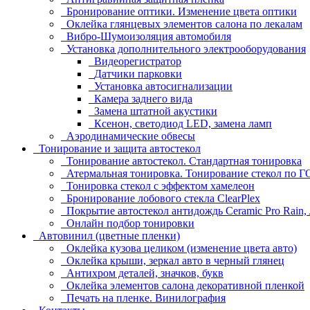
Бронирование оптики. Изменение цвета оптики
Оклейка глянцевых элементов салона по лекалам
Вибро-Шумоизоляция автомобиля
Установка дополнительного электрооборудования
Видеорегистратор
Датчики парковки
Установка автосигнализации
Камера заднего вида
Замена штатной акустики
Ксенон, светодиод LED, замена ламп
Аэродинамические обвесы
Тонирование и защита автостекол
Тонирование автостекол. Стандартная тонировка
Атермальная тонировка. Тонирование стекол по 
Тонировка стекол с эффектом хамелеон
Бронирование лобового стекла ClearPlex
Покрытие автостекол антидождь Ceramic Pro Rain,
Онлайн подбор тонировки
Автовинил (цветные пленки)
Оклейка кузова целиком (изменение цвета авто)
Оклейка крыши, зеркал авто в черный глянец
Антихром деталей, значков, букв
Оклейка элементов салона декоративной пленкой
Печать на пленке. Винилография