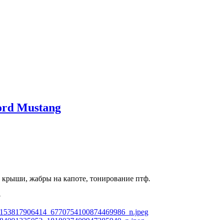
ord Mustang
, крыши, жабры на капоте, тонирование птф.
5