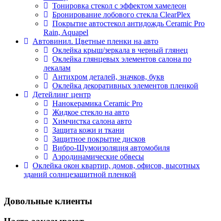
Тонировка стекол с эффектом хамелеон
Бронирование лобового стекла ClearPlex
Покрытие автостекол антидождь Ceramic Pro
Rain, Aquapel
Автовинил. Цветные пленки на авто
Оклейка крыш/зеркала в черный глянец
Оклейка глянцевых элементов салона по
лекалам
Антихром деталей, значков, букв
Оклейка декоративных элементов пленкой
Детейлинг центр
Нанокерамика Ceramic Pro
Жидкое стекло на авто
Химчистка салона авто
Защита кожи и ткани
Защитное покрытие дисков
Вибро-Шумоизоляция автомобиля
Аэродинамические обвесы
Оклейка окон квартир, домов, офисов, высотных
зданий солнцезащитной пленкой
Довольные клиенты