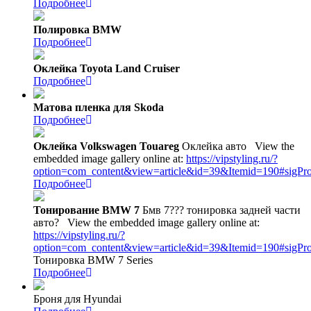
Подробнее
Полировка BMW
Подробнее
Оклейка Toyota Land Cruiser
Подробнее
Матова пленка для Skoda
Подробнее
Оклейка Volkswagen Touareg
Оклейка авто
View the
embedded image gallery online at:
https://vipstyling.ru/?
option=com_content&view=article&id=39&Itemid=190#sigPr
Подробнее
Тонирование BMW 7
Бмв 7??? тонировка задней части
авто?
View the embedded image gallery online at:
https://vipstyling.ru/?
option=com_content&view=article&id=39&Itemid=190#sigPr
Тонировка BMW 7 Series
Подробнее
Броня для Hyundai