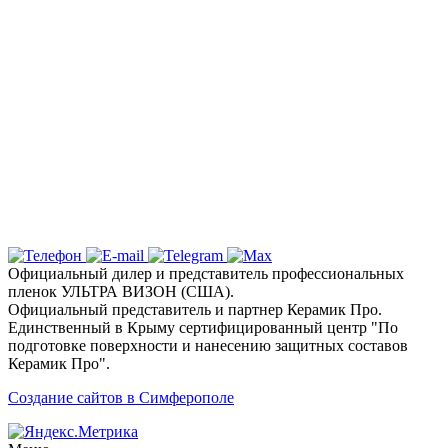
стекол вашего автомобиля в Столице
Полуострова по акционной стоимости
Надежная защита и эксклюзивный
дизайн с цветными пленками
Ключевые услуги и технологии
Почему выбирают детейлинг студию «Вип
Стайлинг» в Симферополе?
Официальный дилер и представитель профессиональных
пленок УЛЬТРА ВИЗОН (США).
Официальный представитель и партнер Керамик Про.
Единственный в Крыму сертифицированный центр "По
подготовке поверхности и нанесению защитных составов
Керамик Про".
Создание сайтов в Симферополе