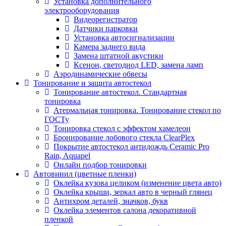
Установка дополнительного
электрооборудования
Видеорегистратор
Датчики парковки
Установка автосигнализации
Камера заднего вида
Замена штатной акустики
Ксенон, светодиод LED, замена ламп
Аэродинамические обвесы
Тонирование и защита автостекол
Тонирование автостекол. Стандартная
тонировка
Атермальная тонировка. Тонирование стекол по
ГОСТу
Тонировка стекол с эффектом хамелеон
Бронирование лобового стекла ClearPlex
Покрытие автостекол антидождь Ceramic Pro
Rain, Aquapel
Онлайн подбор тонировки
Автовинил (цветные пленки)
Оклейка кузова целиком (изменение цвета авто)
Оклейка крыши, зеркал авто в черный глянец
Антихром деталей, значков, букв
Оклейка элементов салона декоративной
пленкой