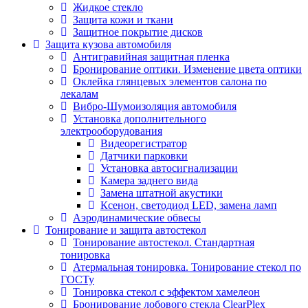
Жидкое стекло
Защита кожи и ткани
Защитное покрытие дисков
Защита кузова автомобиля
Антигравийная защитная пленка
Бронирование оптики. Изменение цвета оптики
Оклейка глянцевых элементов салона по
лекалам
Вибро-Шумоизоляция автомобиля
Установка дополнительного
электрооборудования
Видеорегистратор
Датчики парковки
Установка автосигнализации
Камера заднего вида
Замена штатной акустики
Ксенон, светодиод LED, замена ламп
Аэродинамические обвесы
Тонирование и защита автостекол
Тонирование автостекол. Стандартная
тонировка
Атермальная тонировка. Тонирование стекол по
ГОСТу
Тонировка стекол с эффектом хамелеон
Бронирование лобового стекла ClearPlex