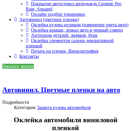
Покрытие автостекол антидождь Ceramic Pro
Rain, Aquapel
Онлайн подбор тонировки
Автовинил (цветные пленки)
Оклейка кузова целиком (изменение цвета авто)
Оклейка крыши, зеркал авто в черный глянец
Антихром деталей, значков, букв
Оклейка элементов салона декоративной
пленкой
Печать на пленке. Винилография
Контакты
Заказать звонок
Автовинил. Цветные пленки на авто
Подробности
Категория:
Защита кузова автомобиля
Оклейка автомобиля виниловой
пленкой