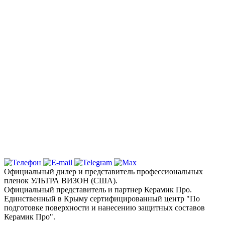
«Вип Стайлинг»
Спешите записаться на тонировку
стекол вашего автомобиля в Столице
Полуострова по акционной стоимости
Надежная защита и эксклюзивный
дизайн с цветными пленками
Ключевые услуги и технологии
Почему выбирают детейлинг студию «Вип
Стайлинг» в Симферополе?
Официальный дилер и представитель профессиональных
пленок УЛЬТРА ВИЗОН (США).
Официальный представитель и партнер Керамик Про.
Единственный в Крыму сертифицированный центр "По
подготовке поверхности и нанесению защитных составов
Керамик Про".