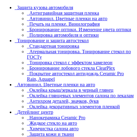
Защита кузова автомобиля
Антигравийная защитная пленка
Автовинил. Цветные пленки на авто
Печать на пленке. Винилография
Бронирование оптики. Изменение цвета оптики
Полировка автомобиля и оптики
Тонирование и защита автостекол
Стандартная тонировка
Атермальная тонировка. Тонирование стекол по
ГОСТу
Тонировка стекол с эффектом хамелеон
Бронирование лобового стекла ClearPlex
Покрытие автостекол антидождь Ceramic Pro
Rain, Aquapel
Автовинил. Цветные пленки на авто
Оклейка крыш/зеркала в черный глянец
Оклейка глянцевых элементов салона по лекалам
Антихром деталей, значков, букв
Оклейка декоративных элементов пленкой
Детейлинг центр
Нанокерамика Ceramic Pro
Жидкое стекло на авто
Химчистка салона авто
Защита кожи и ткани