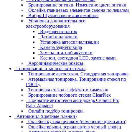
Бронирование оптики. Изменение цвета оптики
Оклейка глянцевых элементов салона по лекалам
Вибро-Шумоизоляция автомобиля
Установка дополнительного
электрооборудования
Видеорегистратор
Датчики парковки
Установка автосигнализации
Камера заднего вида
Замена штатной акустики
Ксенон, светодиод LED, замена ламп
Аэродинамические обвесы
Тонирование и защита автостекол
Тонирование автостекол. Стандартная тонировка
Атермальная тонировка. Тонирование стекол по
ГОСТу
Тонировка стекол с эффектом хамелеон
Бронирование лобового стекла ClearPlex
Покрытие автостекол антидождь Ceramic Pro
Rain, Aquapel
Онлайн подбор тонировки
Автовинил (цветные пленки)
Оклейка кузова целиком (изменение цвета авто)
Оклейка крыши, зеркал авто в черный глянец