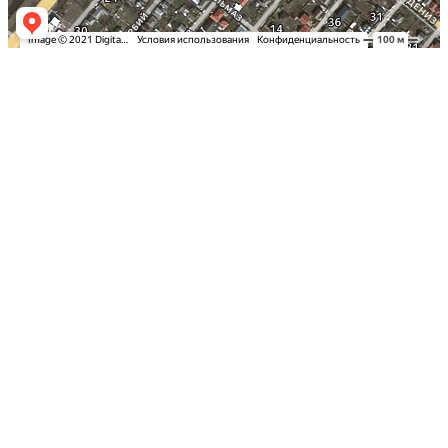
Заказать оклейку автомобиля пленкой
в Симферополе по самым выгодным
ценам в Крыму: Детейлинг студия
«Вип Стайлинг»
Спешите записаться на тонировку
стекол вашего автомобиля в Столице
Полуострова по акционной стоимости
Надежная защита и эксклюзивный
дизайн с цветными пленками
Ключевые услуги и технологии
Почему выбирают детейлинг студию «Вип