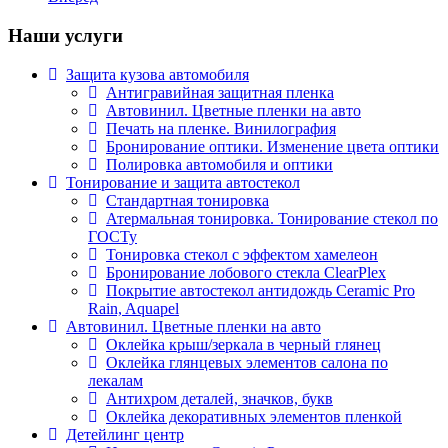
Наши услуги
Защита кузова автомобиля
Антигравийная защитная пленка
Автовинил. Цветные пленки на авто
Печать на пленке. Винилография
Бронирование оптики. Изменение цвета оптики
Полировка автомобиля и оптики
Тонирование и защита автостекол
Стандартная тонировка
Атермальная тонировка. Тонирование стекол по
ГОСТу
Тонировка стекол с эффектом хамелеон
Бронирование лобового стекла ClearPlex
Покрытие автостекол антидождь Ceramic Pro
Rain, Aquapel
Автовинил. Цветные пленки на авто
Оклейка крыш/зеркала в черный глянец
Оклейка глянцевых элементов салона по
лекалам
Антихром деталей, значков, букв
Оклейка декоративных элементов пленкой
Детейлинг центр