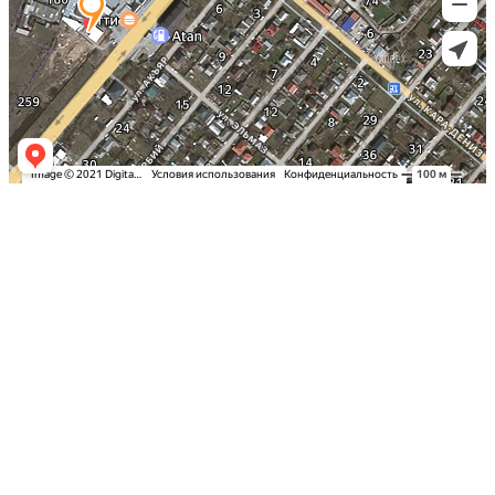
Заказать оклейку автомобиля пленкой
в Симферополе по самым выгодным
ценам в Крыму: Детейлинг студия
«Вип Стайлинг»
Спешите записаться на тонировку
стекол вашего автомобиля в Столице
Полуострова по акционной стоимости
Надежная защита и эксклюзивный