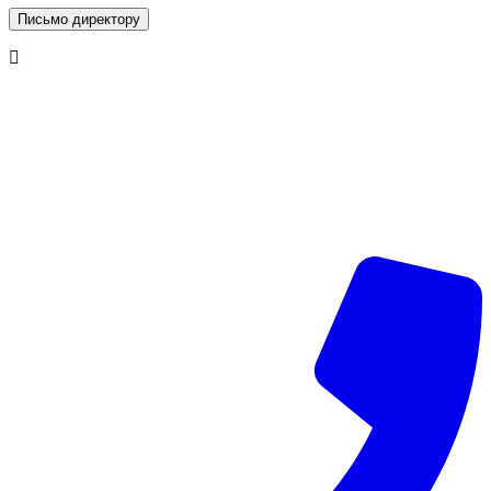
Письмо директору
г. Симферополь, © 2026 «Vip Styling»
Данный интернет-сайт носит исключительно
информационный характер и ни при каких условиях не
является публичной офертой, определяемой положениями
статьи 437 (2) Гражданского кодекса Российской Федерации.
Все права защищены.