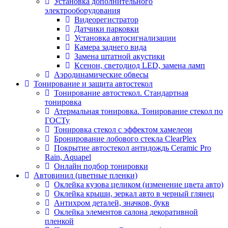
Установка дополнительного
электрооборудования
Видеорегистратор
Датчики парковки
Установка автосигнализации
Камера заднего вида
Замена штатной акустики
Ксенон, светодиод LED, замена ламп
Аэродинамические обвесы
Тонирование и защита автостекол
Тонирование автостекол. Стандартная
тонировка
Атермальная тонировка. Тонирование стекол по
ГОСТу
Тонировка стекол с эффектом хамелеон
Бронирование лобового стекла ClearPlex
Покрытие автостекол антидождь Ceramic Pro
Rain, Aquapel
Онлайн подбор тонировки
Автовинил (цветные пленки)
Оклейка кузова целиком (изменение цвета авто)
Оклейка крыши, зеркал авто в черный глянец
Антихром деталей, значков, букв
Оклейка элементов салона декоративной
пленкой