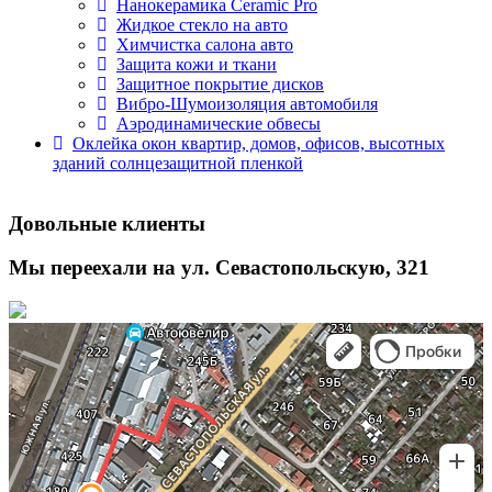
Нанокерамика Ceramic Pro
Жидкое стекло на авто
Химчистка салона авто
Защита кожи и ткани
Защитное покрытие дисков
Вибро-Шумоизоляция автомобиля
Аэродинамические обвесы
Оклейка окон квартир, домов, офисов, высотных
зданий солнцезащитной пленкой
Довольные клиенты
Мы переехали на ул. Севастопольскую, 321