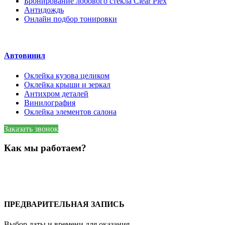
Бронирование лобового стекла Clear Plex
Антидождь
Онлайн подбор тонировки
Автовинил
Оклейка кузова целиком
Оклейка крыши и зеркал
Антихром деталей
Винилография
Оклейка элементов салона
Заказать звонок
Как мы работаем?
ПРЕДВАРИТЕЛЬНАЯ ЗАПИСЬ
Выбор даты и времени для оказания