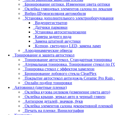
Бронирование оптики. Изменение цвета оптики
Оклейка глянцевых элементов салона по лекалам
Вибро-Шумоизоляция автомобиля
Установка дополнительного электрооборудования
Видеорегистратор
Датчики парковки
Установка автосигнализации
Камера заднего вида
Замена штатной акустики
Ксенон, светодиод LED, замена ламп
Аэродинамические обвесы
Тонирование и защита автостекол
Тонирование автостекол. Стандартная тонировка
Атермальная тонировка. Тонирование стекол по 
Тонировка стекол с эффектом хамелеон
Бронирование лобового стекла ClearPlex
Покрытие автостекол антидождь Ceramic Pro Rain,
Онлайн подбор тонировки
Автовинил (цветные пленки)
Оклейка кузова целиком (изменение цвета авто)
Оклейка крыши, зеркал авто в черный глянец
Антихром деталей, значков, букв
Оклейка элементов салона декоративной пленкой
Печать на пленке. Винилография