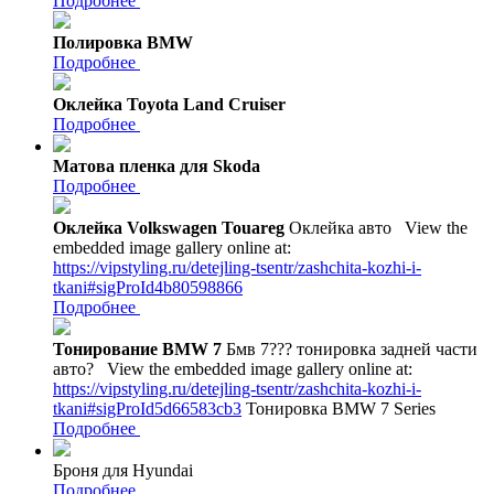
Подробнее
Полировка BMW
Подробнее
Оклейка Toyota Land Cruiser
Подробнее
Матова пленка для Skoda
Подробнее
Оклейка Volkswagen Touareg
Оклейка авто
View the
embedded image gallery online at:
https://vipstyling.ru/detejling-tsentr/zashchita-kozhi-i-
tkani#sigProId4b80598866
Подробнее
Тонирование BMW 7
Бмв 7??? тонировка задней части
авто?
View the embedded image gallery online at:
https://vipstyling.ru/detejling-tsentr/zashchita-kozhi-i-
tkani#sigProId5d66583cb3
Тонировка BMW 7 Series
Подробнее
Броня для Hyundai
Подробнее