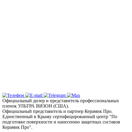
«Вип Стайлинг»
Спешите записаться на тонировку
стекол вашего автомобиля в Столице
Полуострова по акционной стоимости
Надежная защита и эксклюзивный
дизайн с цветными пленками
Ключевые услуги и технологии
Почему выбирают детейлинг студию «Вип
Стайлинг» в Симферополе?
Официальный дилер и представитель профессиональных
пленок УЛЬТРА ВИЗОН (США).
Официальный представитель и партнер Керамик Про.
Единственный в Крыму сертифицированный центр "По
подготовке поверхности и нанесению защитных составов
Керамик Про".