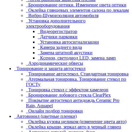
Бронирование оптики. Изменение цвета оптики
Оклейка глянцевых элементов салона по лекалам
Вибро-Шумоизоляция автомобиля
Установка дополнительного
электрооборудования
Видеорегистратор
Датчики парковки
Установка автосигнализации
Камера заднего вида
Замена штатной акустики
Ксенон, светодиод LED, замена ламп
Аэродинамические обвесы
Тонирование и защита автостекол
Тонирование автостекол. Стандартная тонировка
Атермальная тонировка. Тонирование стекол по
ГОСТу
Тонировка стекол с эффектом хамелеон
Бронирование лобового стекла ClearPlex
Покрытие автостекол антидождь Ceramic Pro
Rain, Aquapel
Онлайн подбор тонировки
Автовинил (цветные пленки)
Оклейка кузова целиком (изменение цвета авто)
Оклейка крыши, зеркал авто в черный глянец