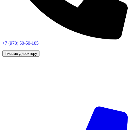
+7 (978) 50-50-105
Письмо директору
г. Симферополь, © 2026 «Vip Styling»
Данный интернет-сайт носит исключительно
информационный характер и ни при каких условиях не
является публичной офертой, определяемой положениями
статьи 437 (2) Гражданского кодекса Российской Федерации.
Все права защищены.